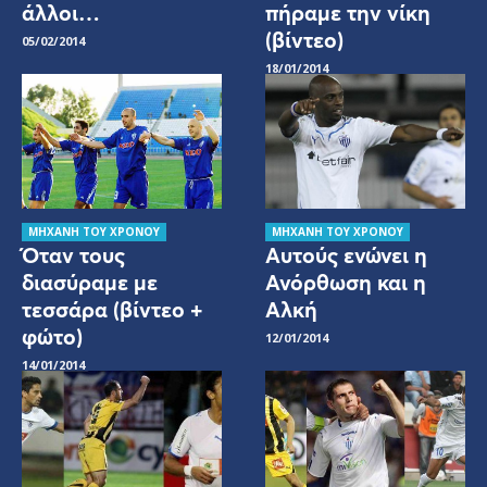
άλλοι…
πήραμε την νίκη
(βίντεο)
05/02/2014
18/01/2014
ΜΗΧΑΝΗ ΤΟΥ ΧΡΟΝΟΥ
ΜΗΧΑΝΗ ΤΟΥ ΧΡΟΝΟΥ
Όταν τους
Αυτούς ενώνει η
διασύραμε με
Ανόρθωση και η
τεσσάρα (βίντεο +
Αλκή
φώτο)
12/01/2014
14/01/2014