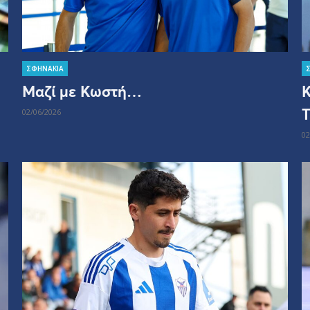
ΣΦΗΝΑΚΙΑ
Μαζί με Κωστή…
Κ
Τ
02/06/2026
02