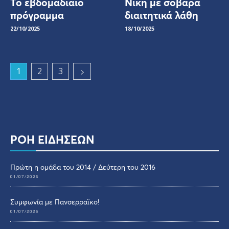
Το εβδομαδιαίο
Νίκη με σοβαρά
πρόγραμμα
διαιτητικά λάθη
22/10/2025
18/10/2025
1
2
3
ΡΟΗ ΕΙΔΗΣΕΩΝ
Πρώτη η ομάδα του 2014 / Δεύτερη του 2016
01/07/2026
Συμφωνία με Πανσερραϊκο!
01/07/2026