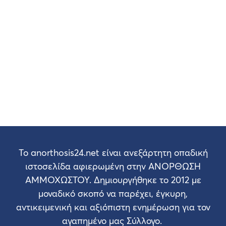
Το anorthosis24.net είναι ανεξάρτητη οπαδική
ιστοσελίδα αφιερωμένη στην ΑΝΟΡΘΩΣΗ
ΑΜΜΟΧΩΣΤΟΥ. Δημιουργήθηκε το 2012 με
μοναδικό σκοπό να παρέχει, έγκυρη,
αντικειμενική και αξιόπιστη ενημέρωση για τον
αγαπημένο μας Σύλλογο.