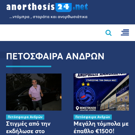
Π
ΠΕΤΌΣΦΑΙΡΑ ΑΝΔΡΏΝ
Πετόσφαιρα Ανδρών
Πετόσφαιρα Ανδρών
Στιγμές από την
Μεγάλη τόμπολα με
εκδήλωσε στο
έπαθλο €1500!