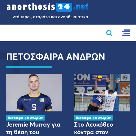
Π
ΠΕΤΌΣΦΑΙΡΑ ΑΝΔΡΏΝ
Πετόσφαιρα Ανδρών
Πετόσφαιρα Ανδρών
Jeremie Murray για
Στο Λευκόθεο
τη θέση του
κόντρα στον