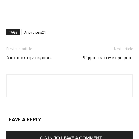
TAGS
Anorthosis24
Previous article
Next article
Από που την πέρασε;
Ψηφίστε τον κορυφαίο
LEAVE A REPLY
LOG IN TO LEAVE A COMMENT