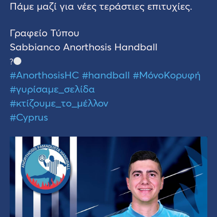
Πάμε μαζί για νέες τεράστιες επιτυχίες.
Γραφείο Τύπου
Sabbianco Anorthosis Handball
?
#AnorthosisHC
#handball
#ΜόνοΚορυφή
#γυρίσαμε_σελίδα
#κτίζουμε_το_μέλλον
#Cyprus