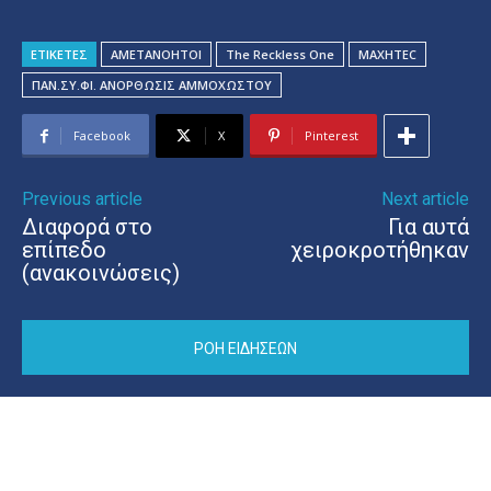
ΕΤΙΚΕΤΕΣ
AMETANOHTOI
The Reckless One
ΜΑΧΗΤΕC
ΠΑΝ.ΣΥ.ΦΙ. ΑΝΟΡΘΩΣΙΣ ΑΜΜΟΧΩΣΤΟΥ
Facebook
X
Pinterest
Previous article
Next article
Διαφορά στο
Για αυτά
επίπεδο
χειροκροτήθηκαν
(ανακοινώσεις)
ΡΟΗ ΕΙΔΗΣΕΩΝ