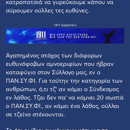
κατραπατσιά να γυρεύκουμε κάπου να
σύρουμεν ούλλες τες ευθύνες.
1911 Supporters
Αγαπημένος στόχος των διάφορων
ευθυνόφοβων αμνοεριφίων που ήβραν
καταφύγιο στον Σύλλογο μας, εν ο
ΠΑΝ.ΣΥ.ΦΙ. Για τούτην την κατηγορία των
ανθρώπων, ό,τι τζ’ αν κάμει ο Σύνδεσμος
εν λάθος. Τζαι δεν πα’ να κάμνει 20 σωστά
ο ΠΑΝ.ΣΥ.ΦΙ., αν κάμει ένα λάθος, ούλλοι
σε τζείνο στέκουνται.
Το ότι οι ίδιοι εν κάμνουν κάτι για τη