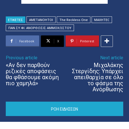
ΕΤΙΚΕΤΕΣ
AMETANOHTOI
The Reckless One
ΜΑΧΗΤΕC
ΠΑΝ.ΣΥ.ΦΙ. ΑΝΟΡΘΩΣΙΣ ΑΜΜΟΧΩΣΤΟΥ
Facebook
X
Pinterest
Previous article
Next article
«Αν δεν παρθούν
Μιχαλάκης
ριζικές αποφάσεις
Στεργίδης: Υπάρχει
θα φθάσουμε ακόμη
απειθαρχία σε όλο
πιο χαμηλά»
το φάσμα της
Ανόρθωσης
ΡΟΗ ΕΙΔΗΣΕΩΝ