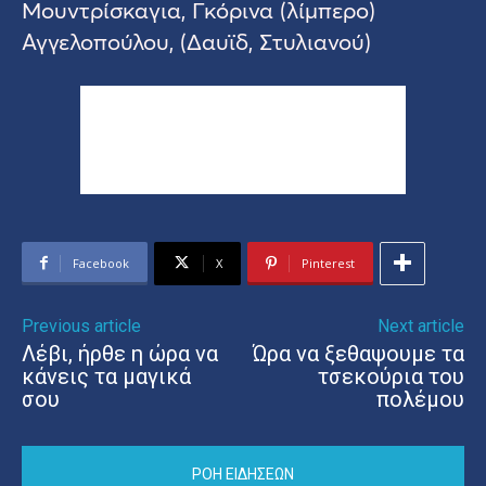
Μουντρίσκαγια, Γκόρινα (λίμπερο)
Αγγελοπούλου, (Δαυϊδ, Στυλιανού)
Facebook
X
Pinterest
Previous article
Next article
Λέβι, ήρθε η ώρα να
Ώρα να ξεθαψουμε τα
κάνεις τα μαγικά
τσεκούρια του
σου
πολέμου
ΡΟΗ ΕΙΔΗΣΕΩΝ