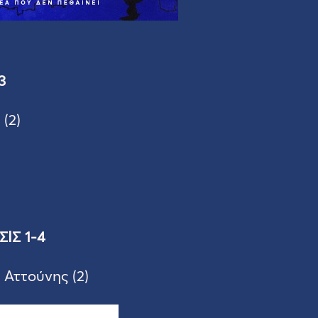
3
(2)
ΙΣ 1-4
 Αττούνης (2)