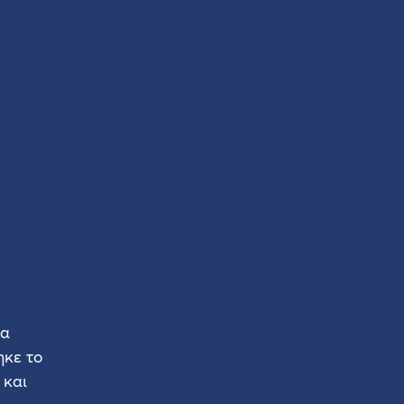
δα
κε το
 και