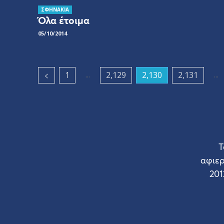
ΣΦΗΝΑΚΙΑ
Όλα έτοιμα
05/10/2014
...
...
1
2,129
2,130
2,131
Τ
αφιε
201