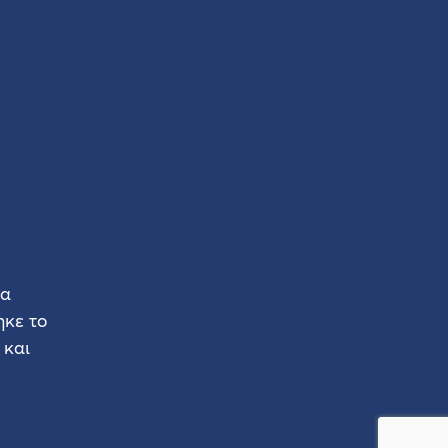
δα
κε το
 και