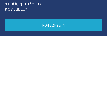
σπαθί, η πόλη το
κοντάρι…»
ΡΟΗ ΕΙΔΗΣΕΩΝ