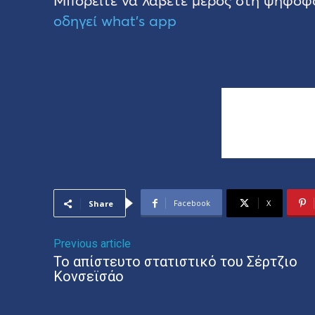
Μπορείτε να λάβετε μέρος στη ψηφο
οδηγεί what’s app
Facebook
X
Share
Previous article
Το απίστευτο στατιστικό του Σέρτζιο
Κονσεϊσάο