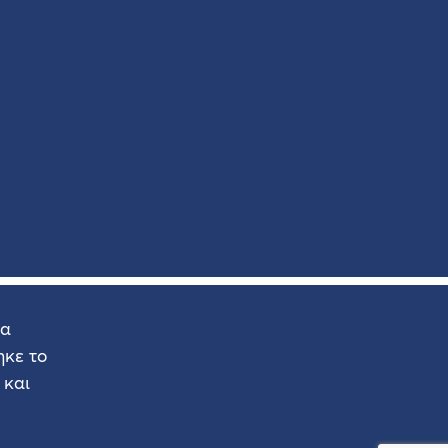
δα
κε το
 και