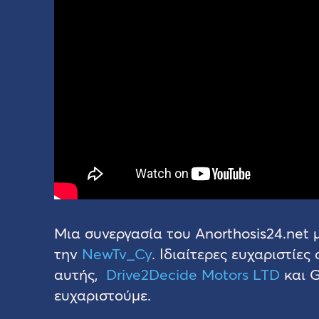
Mια συνεργασία του Anorthosis24.net 
την
NewTv_Cy
. Ιδιαίτερες ευχαριστίε
αυτής,
Drive2Decide Motors LTD
και G
ευχαριστούμε.