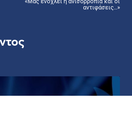
«Μας ενοχλεί η ανισορροπία και οι
αντιφάσεις…»