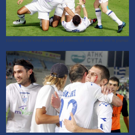
Εξαντλημένος ο Κόπα αναζητεί χέρι βοηθείας για να σηκωθεί από το χορτάρι