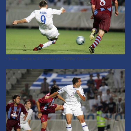
«Γίνεται… γίνεται το 3-1» αναφωνεί ο Σάββας Κοσιάρης