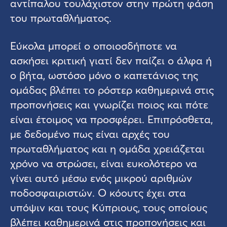
αντίπαλου τουλάχιστον στην πρώτη φάση
του πρωταθλήματος.
Εύκολα μπορεί ο οποιοσδήποτε να
ασκήσει κριτική γιατί δεν παίζει ο άλφα ή
ο βήτα, ωστόσο μόνο ο καπετάνιος της
ομάδας βλέπει το ρόστερ καθημερινά στις
προπονήσεις και γνωρίζει ποιος και πότε
είναι έτοιμος να προσφέρει. Επιπρόσθετα,
με δεδομένο πως είναι αρχές του
πρωταθλήματος και η ομάδα χρειάζεται
χρόνο να στρώσει, είναι ευκολότερο να
γίνει αυτό μέσω ενός μικρού αριθμών
ποδοσφαιριστών. Ο κόουτς έχει στα
υπόψιν και τους Κύπριους, τους οποίους
βλέπει καθημερινά στις προπονήσεις και