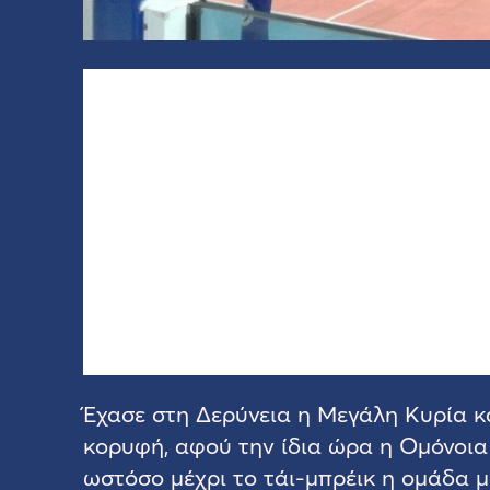
Έχασε στη Δερύνεια η Μεγάλη Κυρία κ
κορυφή, αφού την ίδια ώρα η Ομόνοι
ωστόσο μέχρι το τάι-μπρέικ η ομάδα μ