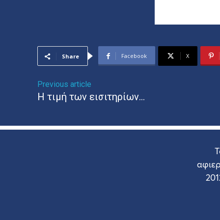
Facebook
X
Share
Previous article
Η τιμή των εισιτηρίων…
Τ
αφιε
201