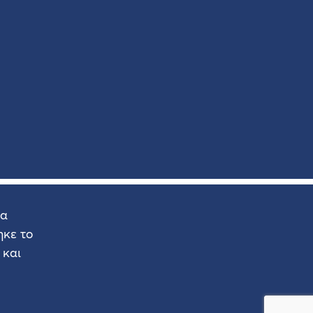
δα
κε το
 και